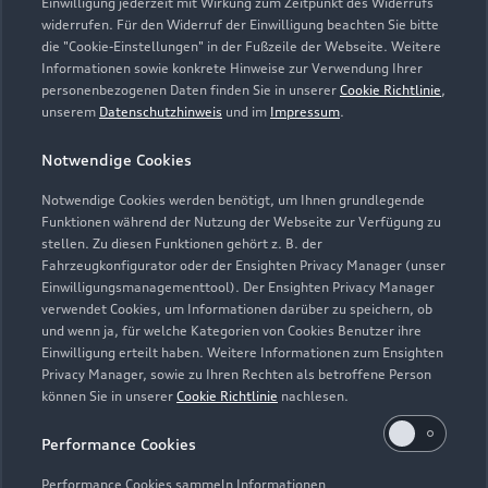
Einwilligung jederzeit mit Wirkung zum Zeitpunkt des Widerrufs
widerrufen. Für den Widerruf der Einwilligung beachten Sie bitte
helmut.steppan@autohaus-steppan.de
die "Cookie-Einstellungen" in der Fußzeile der Webseite. Weitere
Informationen sowie konkrete Hinweise zur Verwendung Ihrer
personenbezogenen Daten finden Sie in unserer
Cookie Richtlinie
,
Kontaktdaten herunterladen
unserem
Datenschutzhinweis
und im
Impressum
.
Notwendige Cookies
Öffnungszeiten
Notwendige Cookies werden benötigt, um Ihnen grundlegende
Funktionen während der Nutzung der Webseite zur Verfügung zu
stellen. Zu diesen Funktionen gehört z. B. der
Fahrzeugkonfigurator oder der Ensighten Privacy Manager (unser
Öffnungszeiten Service
Einwilligungsmanagementtool). Der Ensighten Privacy Manager
Geschlossen
,
öffnet am
Montag 07:30
verwendet Cookies, um Informationen darüber zu speichern, ob
und wenn ja, für welche Kategorien von Cookies Benutzer ihre
Einwilligung erteilt haben. Weitere Informationen zum Ensighten
Öffnungszeiten Teile- und
Privacy Manager, sowie zu Ihren Rechten als betroffene Person
Zubehörverkauf
können Sie in unserer
Cookie Richtlinie
nachlesen.
Geschlossen
,
öffnet am
Montag 07:30
Performance Cookies
Performance Cookies sammeln Informationen