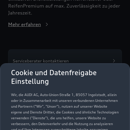
ReifenPremium auf max. Zuverlässigkeit zu jeder
Jahreszeit.
Mehr erfahren
Serviceberater kontaktieren
Cookie und Datenfreigabe
Einstellung
Servicetermin vereinbaren
Wir, die AUDI AG, Auto-Union-Straße 1, 85057 Ingolstadt, allein
oder in Zusammenarbeit mit unseren verbundenen Unternehmen
und Partnern ("Wir", "Unser"), nutzen auf unserer Website
eigene und Dienste Dritter, die Cookies und ähnliche Technologien
verwenden ("Dienste"), die uns helfen, unsere Website zu
Autohaus Steppan GmbH
verbessern, den Datenverkehr und die Nutzung zu analysieren
und auf Ihre Interessen zugeschnittene Inhalte anzuzeigen,